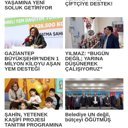
YAŞAMINA YENİ
ÇİFTÇİYE DESTEK!
SOLUK GETİRİYOR
GAZİANTEP
YILMAZ: “BUGÜN
BÜYÜKŞEHİR’NDEN 1
DEĞİL; YARINA
MİLYON KİLOYU AŞAN
DÜŞÜNEREK
YEM DESTEĞİ
ÇALIŞIYORUZ”
ŞAHİN, YETENEK
Belediye UN değil,
KAŞİFİ PROJESİ
bütçeyi ÖĞÜTMÜŞ
TANITIM PROGRAMINA