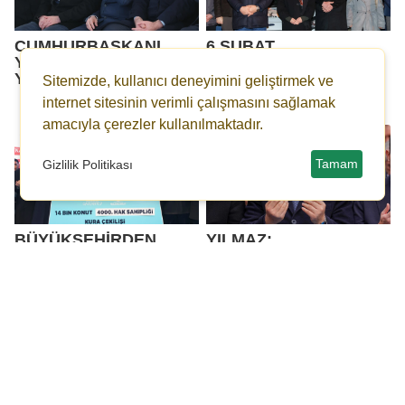
CUMHURBAŞKANI
6 ŞUBAT
YARDIMCISI CEVDET
DEPREMLERİNİN YIL
YILMAZ’DAN
DÖNÜMÜNDE DUYGU
Sitemizde, kullanıcı deneyimini geliştirmek ve
DOLU ANMA
internet sitesinin verimli çalışmasını sağlamak
amacıyla çerezler kullanılmaktadır.
Tamam
Gizlilik Politikası
BÜYÜKŞEHİRDEN
YILMAZ:
MİTİNG GİBİ KURA
“DEPREMZEDE
ÇEKİMİ!
KARDEŞLERİMİZİN
HER ZAMAN
YANINDAYIZ”