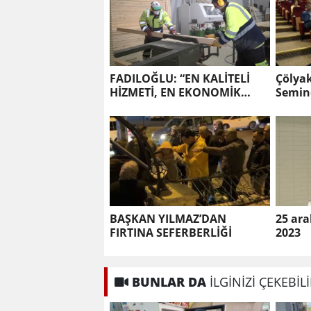
FADILOĞLU: “EN KALİTELİ
Çölya
HİZMETİ, EN EKONOMİK
Semin
ŞEKİLDE SUNUYORUZ”
BAŞKAN YILMAZ’DAN
25 ara
FIRTINA SEFERBERLİĞİ
2023
BUNLAR DA
İLGİNİZİ ÇEKEBİL