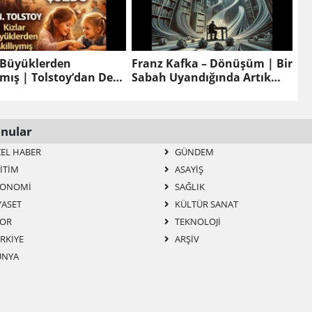
r Büyüklerden
Franz Kafka – Dönüşüm | Bir
ymış | Tolstoy’dan Ders
Sabah Uyandığında Artık
Hikaye | Sesli Kitap
İnsan Değilsen…
nular
EL HABER
GÜNDEM
ITIM
ASAYIŞ
ONOMI
SAĞLIK
YASET
KÜLTÜR SANAT
OR
TEKNOLOJI
RKIYE
ARŞIV
NYA