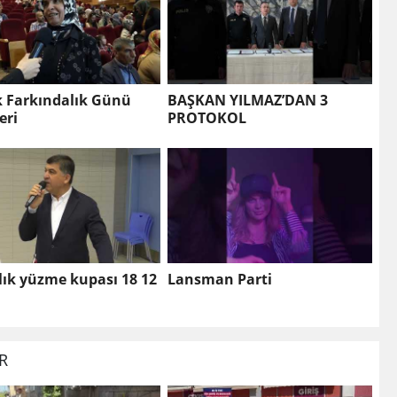
k Farkındalık Günü
BAŞKAN YILMAZ’DAN 3
eri
PROTOKOL
lık yüzme kupası 18 12
Lansman Parti
İR