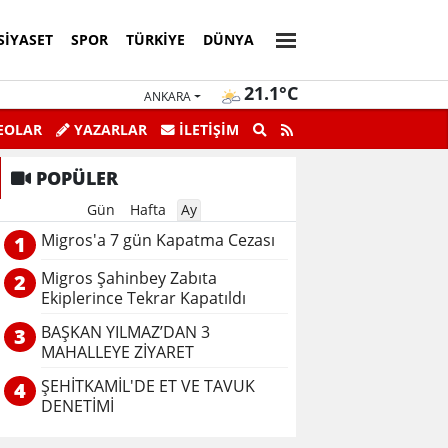
SIYASET
SPOR
TÜRKIYE
DÜNYA
21.1°C
ANKARA
EOLAR
YAZARLAR
İLETİŞİM
POPÜLER
Gün
Hafta
Ay
Migros'a 7 gün Kapatma Cezası
1
Migros Şahinbey Zabıta
2
Ekiplerince Tekrar Kapatıldı
BAŞKAN YILMAZ’DAN 3
3
MAHALLEYE ZİYARET
ŞEHİTKAMİL'DE ET VE TAVUK
4
DENETİMİ