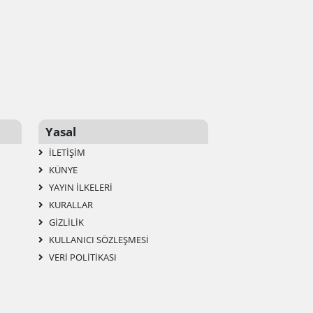
Yasal
İLETIŞIM
KÜNYE
YAYIN İLKELERI
KURALLAR
GIZLILIK
KULLANICI SÖZLEŞMESI
VERI POLITIKASI