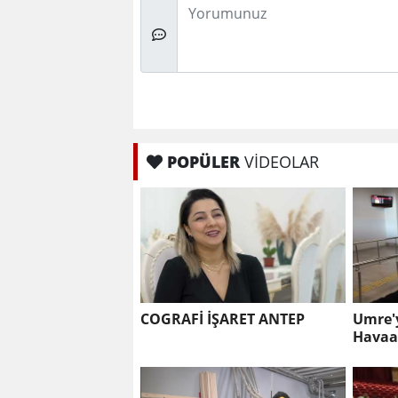
Düşünceleriniz
POPÜLER
VİDEOLAR
COGRAFİ İŞARET ANTEP
Umre'y
Havaa