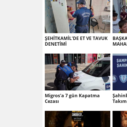
ŞEHİTKAMİL'DE ET VE TAVUK
BAŞKA
DENETİMİ
MAHAL
Migros'a 7 gün Kapatma
Şahin
Cezası
Takımı 5 Kez Lig Ş
Oldu