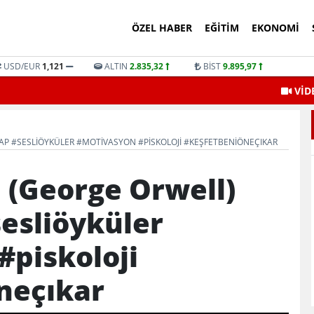
ÖZEL HABER
EĞITIM
EKONOMI
USD/EUR
1,121
ALTIN
2.835,32
BİST
9.895,97
VİD
ITAP #SESLIÖYKÜLER #MOTIVASYON #PISKOLOJI #KEŞFETBENIÖNEÇIKAR
i (George Orwell)
sesliöyküler
#piskoloji
neçıkar