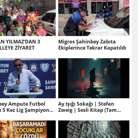
N YILMAZ’DAN 3
Migros Şahinbey Zabıta
LEYE ZİYARET
Ekiplerince Tekrar Kapatıldı
bey Ampute Futbol
Ay Işığı Sokağı | Stefan
ampiyonu
Zweig | Sesli Kitap (Tam
Metin)