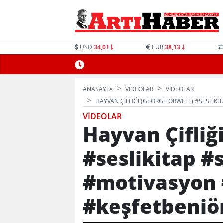
USD
34,01
EUR
38,13
ANASAYFA
VİDEOLAR
VİDEOLAR
HAYVAN ÇIFLIĞI (GEORGE ORWELL) #SESLIK
VİDEOLAR
Hayvan Çifliğ
#seslikitap #
#motivasyon 
#keşfetbeniö