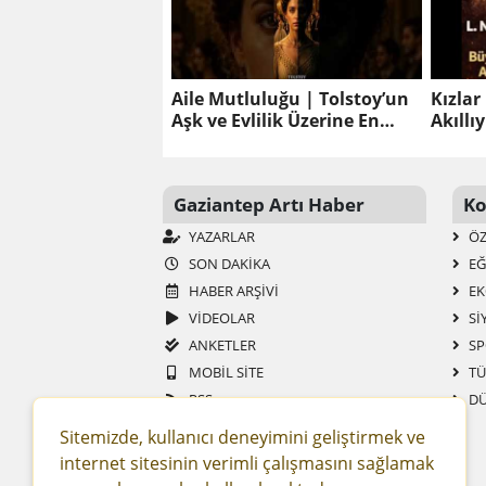
Aile Mutluluğu | Tolstoy’un
Kızla
Aşk ve Evlilik Üzerine En
Akıllı
Sarsıcı Eseri | Sesli Kitap
Veren 
Gaziantep Artı Haber
Ko
YAZARLAR
ÖZ
SON DAKIKA
EĞ
HABER ARŞIVI
EK
VİDEOLAR
SI
ANKETLER
SP
MOBIL SITE
TÜ
RSS
DÜ
GAZETELER
Sitemizde, kullanıcı deneyimini geliştirmek ve
SITENE EKLE
internet sitesinin verimli çalışmasını sağlamak
FIRMA REHBERI