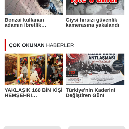
Bonzai kullanan
Giysi hırsızı güvenlik
adamın ibretlik
kamerasına yakalandı
görüntüsü
ÇOK OKUNAN
HABERLER
YAKLAŞIK 160 BİN KİŞİ
Türkiye'nin Kaderini
HEMŞEHRİ
Değiştiren Gün!
DERNEKLERİ
FESTİVALİ’NDE
BULUŞTU