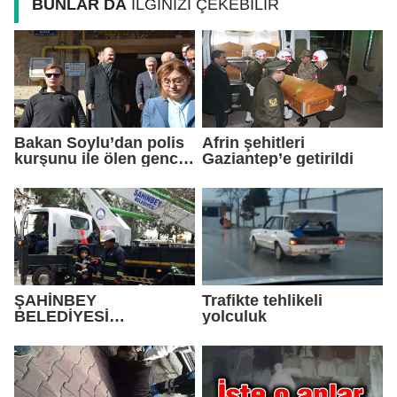
BUNLAR DA
İLGİNİZİ ÇEKEBİLİR
Bakan Soylu’dan polis
Afrin şehitleri
kurşunu ile ölen gencin
Gaziantep’e getirildi
ailesine ziyaret
ŞAHİNBEY
Trafikte tehlikeli
BELEDİYESİ
yolculuk
EKİPLERİNDEN KEDİ
KURTARMA
OPERASYONU