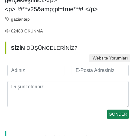
<p> !#**v25&amp;pl=true**#! </p>
gaziantep
62480
OKUNMA
SİZİN
DÜŞÜNCELERİNİZ?
Website Yorumları