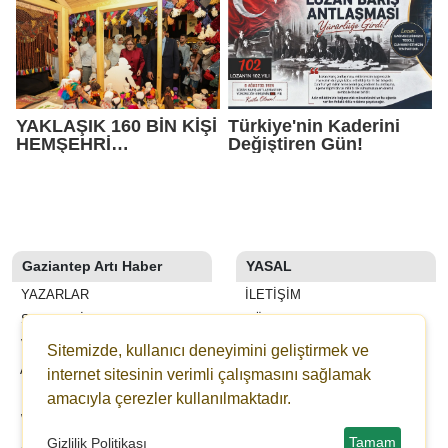
YAKLAŞIK 160 BİN KİŞİ
Türkiye'nin Kaderini
HEMŞEHRİ
Değiştiren Gün!
DERNEKLERİ
FESTİVALİ’NDE
BULUŞTU
Gaziantep Artı Haber
YASAL
YAZARLAR
İLETIŞIM
SON DAKİKA
KÜNYE
VİDEOLAR
YAYIN İLKELERI
Sitemizde, kullanıcı deneyimini geliştirmek ve
ANKETLER
KURALLAR
internet sitesinin verimli çalışmasını sağlamak
FİRMA REHBERİ
GIZLILIK
amacıyla çerezler kullanılmaktadır.
WİKİ
KULLANICI SÖZLEŞMESI
Tamam
Gizlilik Politikası
ŞEHİR REHBERİ
VERI POLITIKASI