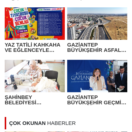
DERNEKLERİ
FESTİVALİ’NDE
BULUŞTU
YAZ TATİLİ KAHKAHA
GAZİANTEP
VE EĞLENCEYLE
BÜYÜKŞEHİR ASFALT
GEÇECEK
ÇALIŞMALARINA
ARALIKSIZ DEVAM
EDİYOR
ŞAHİNBEY
GAZİANTEP
BELEDİYESİ
BÜYÜKŞEHİR GEÇMİŞİ
KADINLARI ÜRETİME
GELECEĞE TAŞIYOR
KAZANDIRIYOR
ÇOK OKUNAN
HABERLER