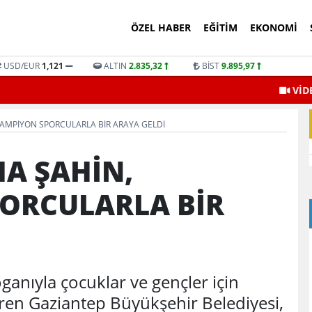
ÖZEL HABER
EĞITIM
EKONOMI
USD/EUR
1,121
ALTIN
2.835,32
BİST
9.895,97
VİD
AMPİYON SPORCULARLA BİR ARAYA GELDİ
A ŞAHİN,
ORCULARLA BİR
ganıyla çocuklar ve gençler için
tiren Gaziantep Büyükşehir Belediyesi,