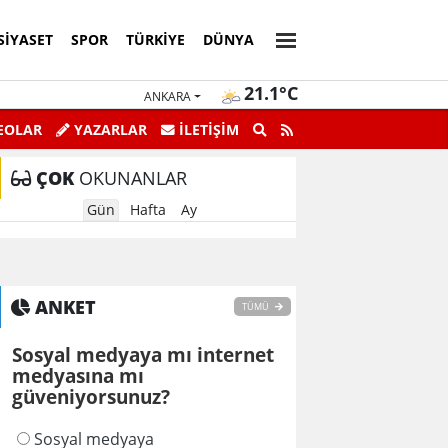
SIYASET
SPOR
TÜRKIYE
DÜNYA
21.1°C
ANKARA
EOLAR
YAZARLAR
İLETİŞİM
ÇOK
OKUNANLAR
Gün
Hafta
Ay
ANKET
TÜMÜ
Sosyal medyaya mı internet
medyasına mı
güveniyorsunuz?
Sosyal medyaya