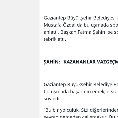
Gaziantep Büyükşehir Belediyesi E
Mustafa Özdal da buluşmada sporcu
anlattı. Başkan Fatma Şahin ise s
tebrik etti.
ŞAHİN: “KAZANANLAR VAZGEÇ
Gaziantep Büyükşehir Belediye Ba
buluşmada başarının emek, disipl
söyledi:
“Bu bir yolculuk. Sizi diğerlerin
seyran demeden çalışmaktır. Bu du