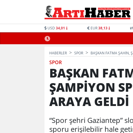
USD
34,01
EUR
38,13
HABERLER
SPOR
BAŞKAN FATMA ŞAHİN, Ş
SPOR
BAŞKAN FATM
ŞAMPİYON SP
ARAYA GELDİ
“Spor şehri Gaziantep” slo
sporu erişilebilir hale ge