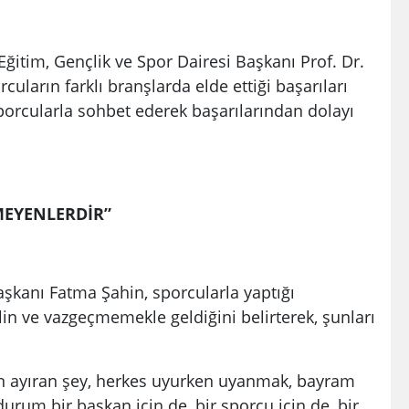
ğitim, Gençlik ve Spor Dairesi Başkanı Prof. Dr.
ların farklı branşlarda elde ettiği başarıları
porcularla sohbet ederek başarılarından dolayı
MEYENLERDİR”
şkanı Fatma Şahin, sporcularla yaptığı
in ve vazgeçmemekle geldiğini belirterek, şunları
den ayıran şey, herkes uyurken uyanmak, bayram
rum bir başkan için de, bir sporcu için de, bir