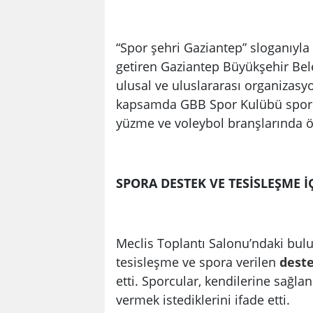
“Spor şehri Gaziantep” sloganıyla
getiren Gaziantep Büyükşehir Beled
ulusal ve uluslararası organizasyo
kapsamda GBB Spor Kulübü sporcula
yüzme ve voleybol branşlarında ön
SPORA DESTEK VE TESİSLEŞME İ
Meclis Toplantı Salonu’ndaki bul
tesisleşme ve spora verilen
dest
etti. Sporcular, kendilerine sağla
vermek istediklerini ifade etti.