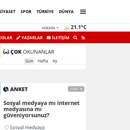
SIYASET
SPOR
TÜRKIYE
DÜNYA
21.1°C
ANKARA
EOLAR
YAZARLAR
İLETİŞİM
ÇOK
OKUNANLAR
Gün
Hafta
Ay
ANKET
TÜMÜ
Sosyal medyaya mı internet
medyasına mı
güveniyorsunuz?
Sosyal medyaya