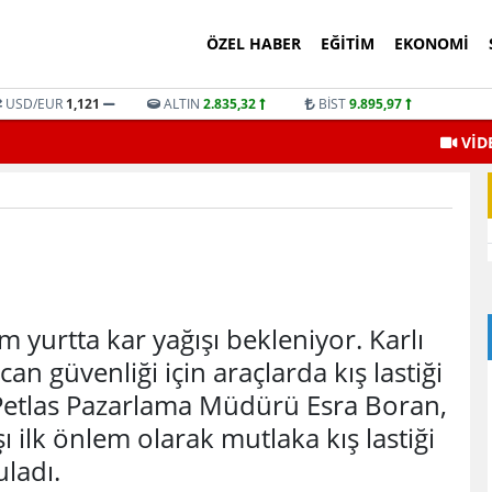
ÖZEL HABER
EĞITIM
EKONOMI
USD/EUR
1,121
ALTIN
2.835,32
BİST
9.895,97
VİD
yurtta kar yağışı bekleniyor. Karlı
an güvenliği için araçlarda kış lastiği
Petlas Pazarlama Müdürü Esra Boran,
şı ilk önlem olarak mutlaka kış lastiği
uladı.