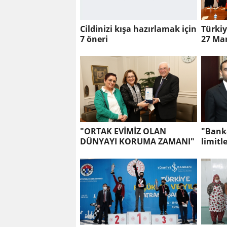
Cildinizi kışa hazırlamak için
Türkiy
7 öneri
27 Ma
2022’d
"ORTAK EVİMİZ OLAN
"Bank
DÜNYAYI KORUMA ZAMANI"
limitl
istiyo