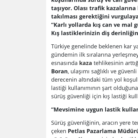
taşıyor. Olası trafik kazalarına
takılması gerektiğini vurgula
“Karlı yollarda kış can ve mal g
Kış lastiklerinizin diş derinliğ
Türkiye genelinde beklenen kar yağ
gündemin ilk sıralarına yerleşmeye
esnasında
kaza
tehlikesinin artt
Boran
, ulaşımı sağlıklı ve güvenl
derecenin altındaki tüm yol koşull
lastiği kullanımının şart olduğuna
sürüş güvenliği için kış lastiği kulla
“Mevsimine uygun lastik kulla
Sürüş güvenliğinin, aracın yere t
çeken
Petlas Pazarlama Müdürü