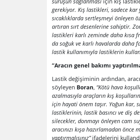
sürüşün sağlanması
için kış lastik
gerekiyor.
Kış lastikleri, sadece kar
sıcaklıklarda sertleşmeyi önleyen öz
artıran sırt desenlerine sahiptir. Zor
lastikleri karlı zeminde daha kısa 
da soğuk ve karlı havalarda daha f
lastik kullanımıyla lastiklerin kul
“Aracın genel bakımı yaptırılma
Lastik değişiminin ardından, arac
söyleyen
Boran
,
“
Kötü hava koşulla
azalmasıyla araçların kış koşulları
için hayati önem taşır. Yoğun kar, 
lastiklerinin, lastik basıncı ve diş d
silecekler, donmayı önleyen cam su
aracınızı kışa hazırlamadan önce m
yaptırmalısınız”
ifadelerini kulland