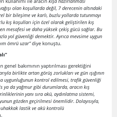
leri kullanımı ile aracın
kışa hazırlanması
 yağışı olan koşullarda değil, 7 derecenin altındaki
el bir bileşime ve karlı, buzlu yollarda tutunmayı
lu kış koşulları için özel olarak geliştirilen kış
fren mesafesi ve daha yüksek çekiş gücü sağlar. Bu
azla yol güvenliği demektir. Ayrıca mevsime uygun
lanım ömrü uzar”
diye konuştu.
lı”
ın genel bakımının yaptırılması gerektiğini
rıyla birlikte artan görüş zorlukları ve gün ışığının
na uygunluğunun kontrol edilmesi, trafik güvenliği
sis ya da yağmur gibi durumlarda, aracın kış
erinliklerinin yanı sıra akü, aydınlatma sistemi,
yunun gözden geçirilmesi önemlidir
.
Dolayısıyla,
uhakkak lastik ve akü kontrolü
ı.