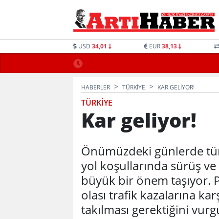
USD
34,01
EUR
38,13
HABERLER
TÜRKIYE
KAR GELIYOR!
TÜRKIYE
Kar geliyor!
Önümüzdeki günlerde tüm 
yol koşullarında sürüş ve c
büyük bir önem taşıyor. 
olası trafik kazalarına kar
takılması gerektiğini vurg