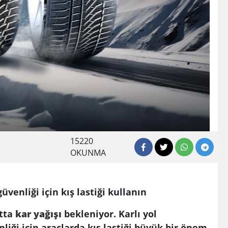
15220
OKUNMA
üvenliği için kış lastiği kullanın
tta
kar yağışı
bekleniyor. Karlı yol
liği için araçlarda kış lastiği büyük bir önem