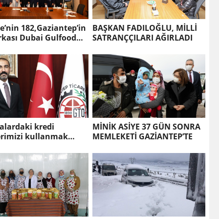
e’nin 182,Gaziantep’in
BAŞKAN FADILOĞLU, MİLLİ
rkası Dubai Gulfood
SATRANÇÇILARI AĞIRLADI
e
alardaki kredi
MİNİK ASİYE 37 GÜN SONRA
erimizi kullanmak
MEMLEKETİ GAZİANTEP’TE
ruz"