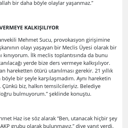
allah bir daha böyle olaylar yaşanmaz.”
 VERMEYE KALKIŞILIYOR
anvekili Mehmet Sucu, provokasyon girişimine
şkanının olayı yaşayan bir Meclis Üyesi olarak bir
kınıyorum. İlk meclis toplantısında da bunu
nılacağı yerde bize ders vermeye kalkışılıyor.
lan hareketten ötürü utanılması gerekir. 21 yıllık
böyle bir şeyle karşılaşmadım. Aynı hareketin
Çünkü biz, halkın temsilcileriyiz. Belediye
doğru bulmuyorum.” şeklinde konuştu.
met Haz ise söz alarak “Ben, utanacak hiçbir şey
AKP grubu olarak bulunmayız.” diye yanıt verdi.