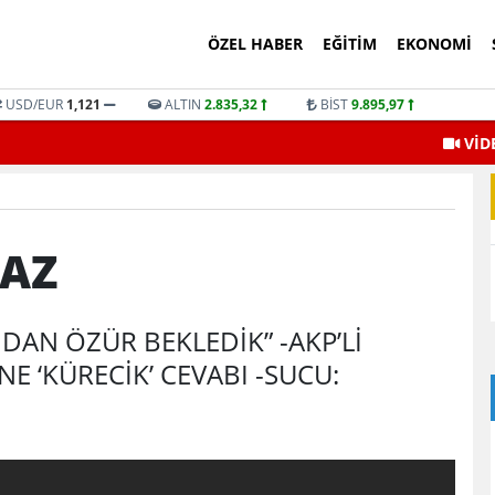
ÖZEL HABER
EĞITIM
EKONOMI
USD/EUR
1,121
ALTIN
2.835,32
BİST
9.895,97
VİD
MAZ
DAN ÖZÜR BEKLEDİK” -AKP’Lİ
İNE ‘KÜRECİK’ CEVABI -SUCU: