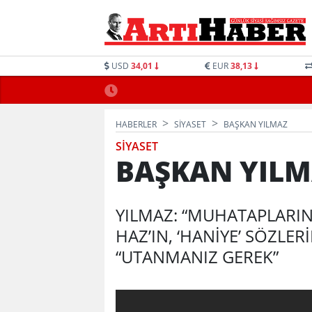
USD
34,01
EUR
38,13
HABERLER
SIYASET
BAŞKAN YILMAZ
SIYASET
BAŞKAN YIL
YILMAZ: “MUHATAPLARIN
HAZ’IN, ‘HANİYE’ SÖZLER
“UTANMANIZ GEREK”