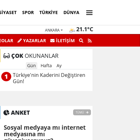
SIYASET
SPOR
TÜRKIYE
DÜNYA
21.1°C
ANKARA
EOLAR
YAZARLAR
İLETİŞİM
ÇOK
OKUNANLAR
Gün
Hafta
Ay
Türkiye'nin Kaderini Değiştiren
1
Gün!
ANKET
TÜMÜ
Sosyal medyaya mı internet
medyasına mı