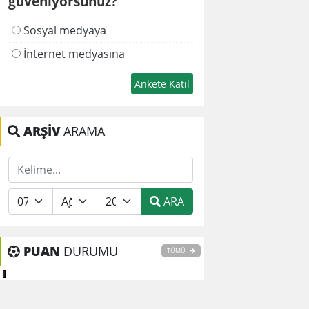
güveniyorsunuz?
Sosyal medyaya
İnternet medyasına
ARŞİV
ARAMA
ARA
PUAN
DURUMU
TÜMÜ