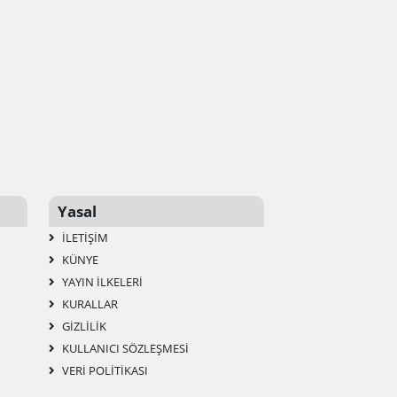
Yasal
İLETIŞIM
KÜNYE
YAYIN İLKELERI
KURALLAR
GIZLILIK
KULLANICI SÖZLEŞMESI
VERI POLITIKASI