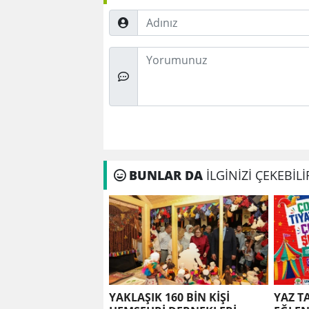
Adınız
Düşünceleriniz
BUNLAR DA
İLGİNİZİ ÇEKEBİLİ
YAKLAŞIK 160 BİN KİŞİ
YAZ T