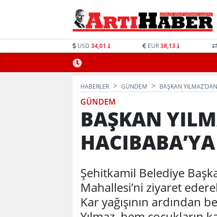
USD
34,01
EUR
38,13
HABERLER
GÜNDEM
BAŞKAN YILMAZ’DAN
GÜNDEM
BAŞKAN YILM
HACIBABA’YA
Şehitkamil Belediye Başk
Mahallesi’ni ziyaret edere
Kar yağışının ardından 
Yılmaz, hem çocukların k