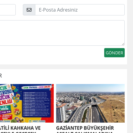
E-
Posta
R
ATİLİ KAHKAHA VE
GAZİANTEP BÜYÜKŞEHİR