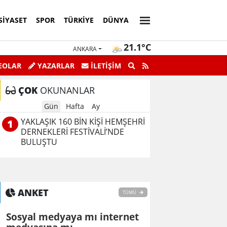
SIYASET
SPOR
TÜRKIYE
DÜNYA
21.1°C
ANKARA
EOLAR
YAZARLAR
İLETİŞİM
ÇOK
OKUNANLAR
Gün
Hafta
Ay
YAKLAŞIK 160 BİN KİŞİ HEMŞEHRİ
1
DERNEKLERİ FESTİVALİ’NDE
BULUŞTU
ANKET
TÜMÜ
Sosyal medyaya mı internet