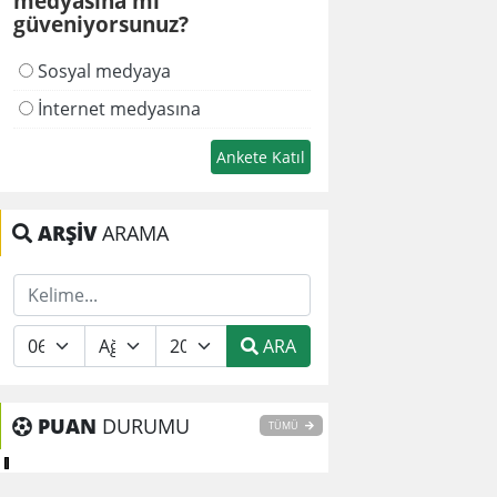
medyasına mı
güveniyorsunuz?
Sosyal medyaya
İnternet medyasına
ARŞİV
ARAMA
ARA
PUAN
DURUMU
TÜMÜ