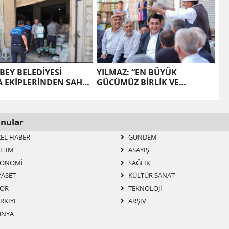
BEY BELEDİYESİ
YILMAZ: “EN BÜYÜK
A EKİPLERİNDEN SAHTE
GÜCÜMÜZ BİRLİK VE
T OPERASYONU
BERABERLİĞİMİZ”
nular
EL HABER
GÜNDEM
ITIM
ASAYIŞ
ONOMI
SAĞLIK
YASET
KÜLTÜR SANAT
OR
TEKNOLOJI
RKIYE
ARŞIV
NYA