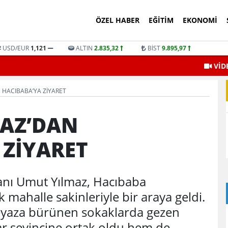
ÖZEL HABER
EĞITIM
EKONOMI
USD/EUR
1,121
ALTIN
2.835,32
BİST
9.895,97
VİD
 HACIBABA’YA ZİYARET
AZ’DAN
 ZİYARET
anı Umut Yılmaz, Hacıbaba
k mahalle sakinleriyle bir araya geldi.
beyaza bürünen sokaklarda gezen
ar sevincine ortak oldu hem de