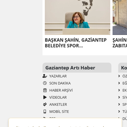
BAŞKAN ŞAHİN, GAZİANTEP
ŞAHİN
BELEDİYE SPOR
ZABIT
KULÜBÜ’NÜN BAŞARILI
ETİKE
SPORCULARIYLA BİR ARAYA
GELDİ
Gaziantep Artı Haber
Ko
YAZARLAR
ÖZ
SON DAKIKA
EĞ
HABER ARŞIVI
EK
VİDEOLAR
SI
ANKETLER
SP
MOBIL SITE
TÜ
RSS
DÜ
GAZETELER