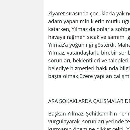
Ziyaret sırasında çocuklarla yakı
adam yapan miniklerin mutluluğu
katarken, Yılmaz da onlarla sohbet
havaya rağmen sıcak ve samimi gö
Yılmaz’a yoğun ilgi gösterdi. Mah
Yılmaz, vatandaşlarla birebir soh
sorunları, beklentileri ve talepleri
belediye hizmetleri hakkında bilg
başta olmak üzere yapılan çalışma
ARA SOKAKLARDA ÇALIŞMALAR D
Başkan Yılmaz, Şehitkamil’in her m
vurgulayarak, sorunları yerinde 
kurmanın önemine dikkat çekti. Yı