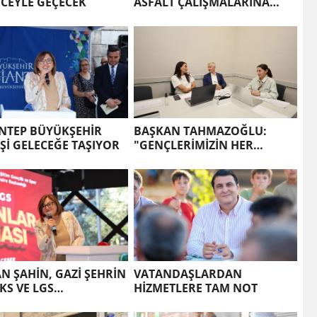
CEYLE GEÇECEK
ASFALT ÇALIŞMALARINA
ARALIKSIZ DEVAM EDİYOR
NTEP BÜYÜKŞEHİR
BAŞKAN TAHMAZOĞLU:
Şİ GELECEĞE TAŞIYOR
"GENÇLERİMİZİN HER
ADIMINDA YANLARINDAYIZ"
N ŞAHİN, GAZİ ŞEHRİN
VATANDAŞLARDAN
YKS VE LGS
HİZMETLERE TAM NOT
YONLARIYLA BULUŞTU