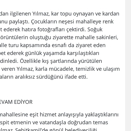
ndan ilgilenen Yılmaz, kar topu oynayan ve kardan
nu paylaştı. Çocukların neşesi mahalleye renk
 ederek hatıra fotoğrafları çektirdi. Soğuk
rüntülerin oluştuğu ziyarette mahalle sakinleri,
alle turu kapsamında esnafı da ziyaret eden
bet ederek günlük yaşamda karşılaştıkları
 dinledi. Özellikle kış şartlarında yürütülen
i veren Yılmaz, karla mücadele, temizlik ve ulaşım
ların aralıksız sürdüğünü ifade etti.
EVAM EDİYOR
ahallesine eşit hizmet anlayışıyla yaklaştıklarını
tespit etmenin ve vatandaşla doğrudan temas
lmaz, Şehitkamil’de gönül belediyeciliği