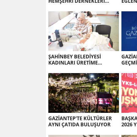
HEMŞEHRİ DERNEKLERİ
EĞLEN
FESTİVALİ’NDE BULUŞTU
ŞAHİNBEY BELEDİYESİ
GAZİA
KADINLARI ÜRETİME
GEÇMİ
KAZANDIRIYOR
GAZİANTEP'TE KÜLTÜRLER
BAŞKA
AYNI ÇATIDA BULUŞUYOR
2026 
ŞAMPİ