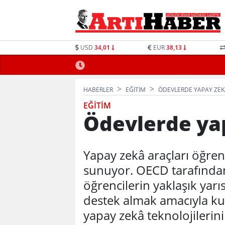
USD
34,01
EUR
38,13
HABERLER
EĞITIM
ÖDEVLERDE YAPAY ZE
EĞITIM
Ödevlerde ya
Yapay zekâ araçları öğren
sunuyor. OECD tarafında
öğrencilerin yaklaşık yarı
destek almak amacıyla kull
yapay zekâ teknolojilerin