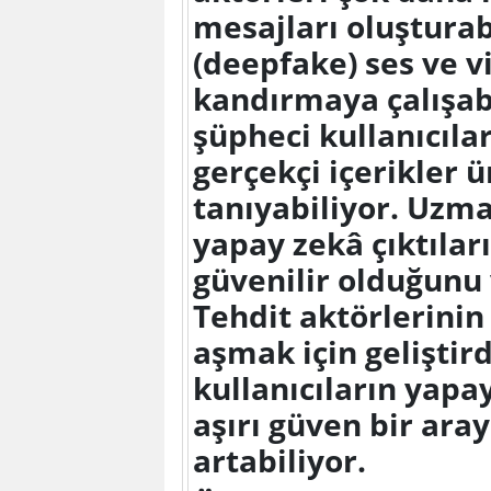
mesajları oluşturab
(deepfake) ses ve v
kandırmaya çalışabi
şüpheci kullanıcıla
gerçekçi içerikler 
tanıyabiliyor. Uzma
yapay zekâ çıktıla
güvenilir olduğunu
Tehdit aktörlerini
aşmak için geliştir
kullanıcıların yapa
aşırı güven bir aray
artabiliyor.