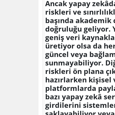
Ancak yapay zekâd
riskleri ve sınırlıl
başında akademik d
doğruluğu geliyor. 
geniş veri kaynakl
üretiyor olsa da h
güncel veya bağlam
sunmayabiliyor. Di
riskleri ön plana çı
hazırlarken kişisel 
platformlarda payl
bazı yapay zekâ serv
girdilerini sistemle
saklayabiliyor veya 