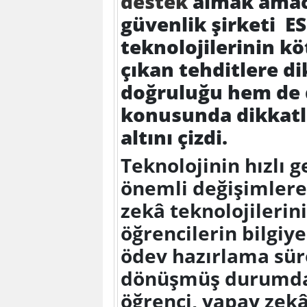
destek
almak amacı
güvenlik şirketi E
teknolojilerinin k
çıkan tehditlere d
doğruluğu hem de do
konusunda dikkatl
altını çizdi.
Teknolojinin hızlı 
önemli değişimlere 
zekâ teknolojilerin
öğrencilerin bilgi
ödev hazırlama sür
dönüşmüş durumda
öğrenci, yapay zekâ