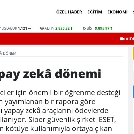
ÖZEL HABER
EĞITIM
EKONOMI
USD/EUR
1,121
ALTIN
2.835,32
BİST
9.895,97
VİD
KÂ DÖNEMI
pay zekâ dönemi
ciler için önemli bir öğrenme desteği
n yayımlanan bir rapora göre
sı yapay zekâ araçlarını ödevlerde
anıyor. Siber güvenlik şirketi ESET,
in kötüye kullanımıyla ortaya çıkan