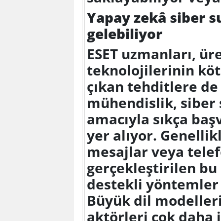
Yapay zekâ siber su
gelebiliyor
ESET uzmanları, ür
teknolojilerinin kö
çıkan tehditlere de 
mühendislik, siber 
amacıyla sıkça baş
yer alıyor. Genellik
mesajlar veya tele
gerçekleştirilen bu
destekli yöntemler
Büyük dil modelleri
aktörleri çok daha i