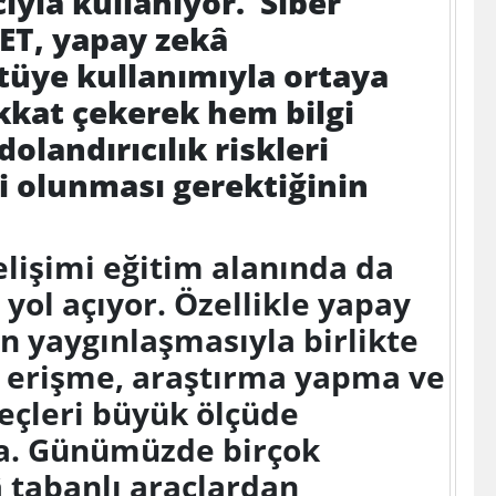
yla kullanıyor. Siber
SET, yapay zekâ
ötüye kullanımıyla ortaya
ikkat çekerek hem bilgi
landırıcılık riskleri
i olunması gerektiğinin
gelişimi eğitim alanında da
yol açıyor. Özellikle yapay
in yaygınlaşmasıyla birlikte
ye erişme, araştırma yapma ve
eçleri büyük ölçüde
. Günümüzde birçok
 tabanlı araçlardan