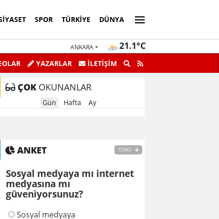
SIYASET
SPOR
TÜRKIYE
DÜNYA
21.1°C
ANKARA
EOLAR
YAZARLAR
İLETİŞİM
ÇOK
OKUNANLAR
Gün
Hafta
Ay
ANKET
TÜMÜ
Sosyal medyaya mı internet
medyasına mı
güveniyorsunuz?
Sosyal medyaya