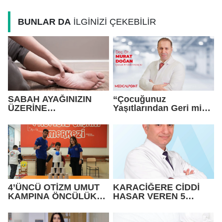
BUNLAR DA
İLGİNİZİ ÇEKEBİLİR
SABAH AYAĞINIZIN
“Çocuğunuz
ÜZERİNE
Yaşıtlarından Geri mi
BASAMIYORSANIZ
Kalıyor? Büyüme
DİKKAT !
Geriliğine Dikkat!”
4’ÜNCÜ OTİZM UMUT
KARACİĞERE CİDDİ
KAMPINA ÖNCÜLÜK
HASAR VEREN 5
ETTİ
HATA!