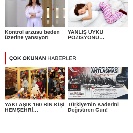
Kontrol arzusu beden
YANLIŞ UYKU
üzerine yansıyor!
POZİSYONU
AĞRILARA NEDEN
OLABİLİYOR !
ÇOK OKUNAN
HABERLER
YAKLAŞIK 160 BİN KİŞİ
Türkiye'nin Kaderini
HEMŞEHRİ
Değiştiren Gün!
DERNEKLERİ
FESTİVALİ’NDE
BULUŞTU