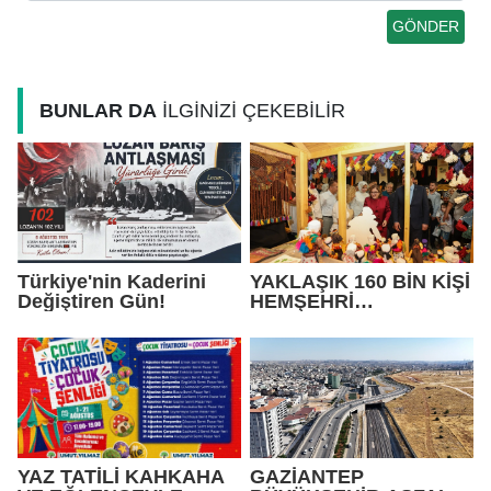
BUNLAR DA
İLGİNİZİ ÇEKEBİLİR
Türkiye'nin Kaderini
YAKLAŞIK 160 BİN KİŞİ
Değiştiren Gün!
HEMŞEHRİ
DERNEKLERİ
FESTİVALİ’NDE
BULUŞTU
YAZ TATİLİ KAHKAHA
GAZİANTEP