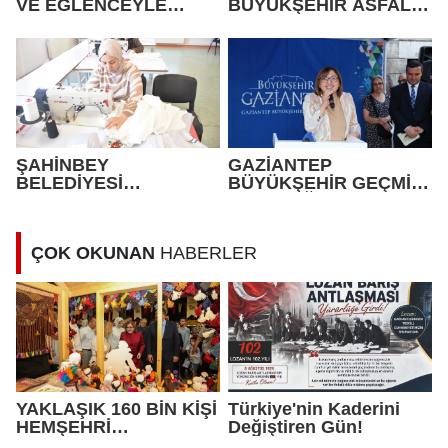
VE EĞLENCEYLE
BÜYÜKŞEHİR ASFALT
GEÇECEK
ÇALIŞMALARINA
ARALIKSIZ DEVAM
EDİYOR
ŞAHİNBEY
GAZİANTEP
BELEDİYESİ
BÜYÜKŞEHİR GEÇMİŞİ
KADINLARI ÜRETİME
GELECEĞE TAŞIYOR
KAZANDIRIYOR
ÇOK OKUNAN
HABERLER
YAKLAŞIK 160 BİN KİŞİ
Türkiye'nin Kaderini
HEMŞEHRİ
Değiştiren Gün!
DERNEKLERİ