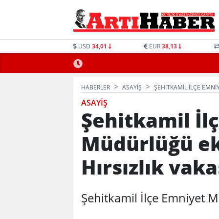
USD
34,01
EUR
38,13
HABERLER
ASAYIŞ
ŞEHITKAMIL İLÇE EMNI
ASAYIŞ
Şehitkamil İl
Müdürlüğü ek
Hırsızlık vaka
Şehitkamil İlçe Emniyet 