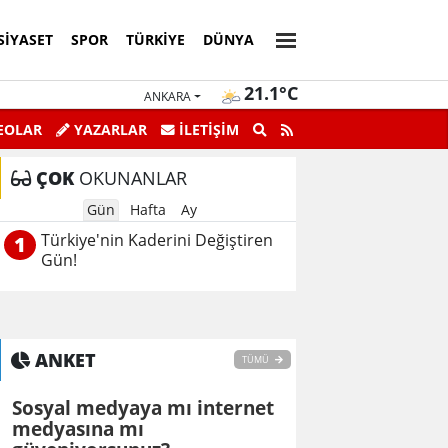
SIYASET
SPOR
TÜRKIYE
DÜNYA
21.1°C
ANKARA
EOLAR
YAZARLAR
İLETİŞİM
ÇOK
OKUNANLAR
Gün
Hafta
Ay
Türkiye'nin Kaderini Değiştiren
1
Gün!
ANKET
TÜMÜ
Sosyal medyaya mı internet
medyasına mı