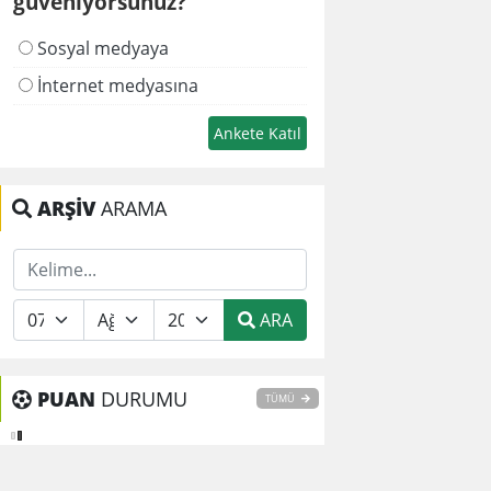
güveniyorsunuz?
Sosyal medyaya
İnternet medyasına
ARŞİV
ARAMA
ARA
PUAN
DURUMU
TÜMÜ