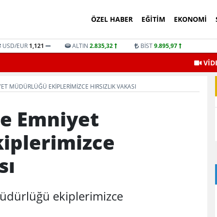
ÖZEL HABER
EĞITIM
EKONOMI
USD/EUR
1,121
ALTIN
2.835,32
BİST
9.895,97
VİD
YET MÜDÜRLÜĞÜ EKIPLERIMIZCE HIRSIZLIK VAKASI
çe Emniyet
iplerimizce
sı
Müdürlüğü ekiplerimizce