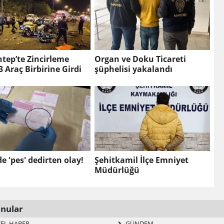
tep’te Zincirleme
Organ ve Doku Ticareti
3 Araç Birbirine Girdi
şüphelisi yakalandı
de 'pes' dedirten olay!
Şehitkamil İlçe Emniyet
Müdürlüğü
nular
EL HABER
GÜNDEM