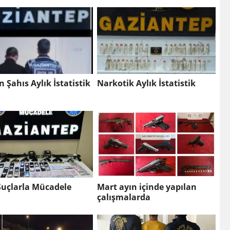
 Şahıs Aylık İstatistik
Narkotik Aylık İstatistik
Suçlarla Mücadele
Mart ayın içinde yapılan
çalışmalarda