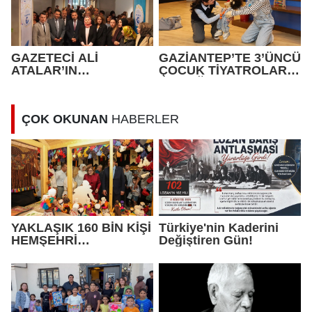
GAZETECİ ALİ
GAZİANTEP’TE 3’ÜNCÜ
ATALAR’IN
ÇOCUK TİYATROLARI
“ANADOLU’NUN
ŞENLİĞİ BAŞLIYOR
YÜZLERİ “ SERGİSİ
İLGİ GÖRÜYOR.
ÇOK OKUNAN
HABERLER
YAKLAŞIK 160 BİN KİŞİ
Türkiye'nin Kaderini
HEMŞEHRİ
Değiştiren Gün!
DERNEKLERİ
FESTİVALİ’NDE
BULUŞTU