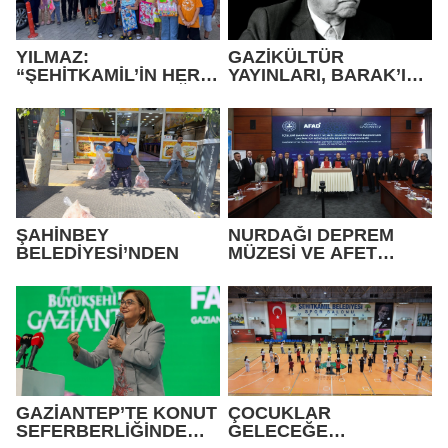
YILMAZ:
GAZİKÜLTÜR
“ŞEHİTKAMİL’İN HER
YAYINLARI, BARAK’IN
MAHALLESİNE DEĞER
SAZLA VE SÖZLE
KATACAĞIZ”
YAŞAYAN HAFIZASINI
GELECEĞE TAŞIYOR
ŞAHİNBEY
NURDAĞI DEPREM
BELEDİYESİ’NDEN
MÜZESİ VE AFET
FARKINDALIK
MERKEZİ İÇİN İŞ
BİRLİĞİ PROTOKOLÜ
İMZALANDI
GAZİANTEP’TE KONUT
ÇOCUKLAR
SEFERBERLİĞİNDE
GELECEĞE