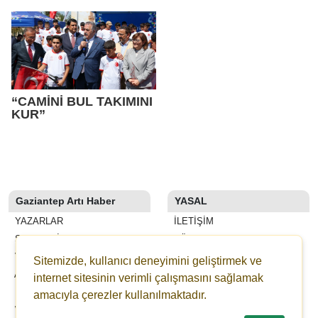
YENİ AŞAMA!
ŞEHİTKAMİL’DE
HAZIRLANIYOR
“CAMİNİ BUL TAKIMINI
KUR”
Gaziantep Artı Haber
YASAL
YAZARLAR
İLETIŞIM
SON DAKİKA
KÜNYE
VİDEOLAR
YAYIN İLKELERI
Sitemizde, kullanıcı deneyimini geliştirmek ve
ANKETLER
KURALLAR
internet sitesinin verimli çalışmasını sağlamak
FİRMA REHBERİ
GIZLILIK
amacıyla çerezler kullanılmaktadır.
WİKİ
KULLANICI SÖZLEŞMESI