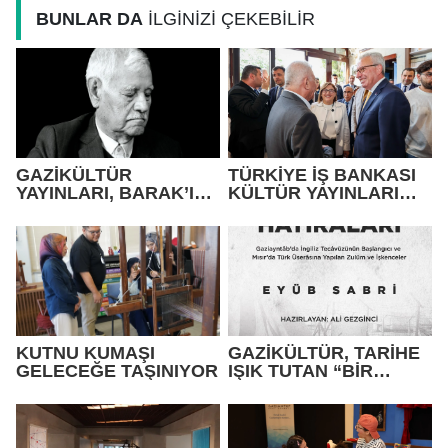
BUNLAR DA
İLGİNİZİ ÇEKEBİLİR
GAZİKÜLTÜR
TÜRKİYE İŞ BANKASI
YAYINLARI, BARAK’IN
KÜLTÜR YAYINLARI
SAZLA VE SÖZLE
GAZİANTEP’T
YAŞAYAN HAFIZASINI
GELECEĞE TAŞIYOR
KUTNU KUMAŞI
GAZİKÜLTÜR, TARİHE
GELECEĞE TAŞINIYOR
IŞIK TUTAN “BİR
ESİRİN HATIRALARI”
ESERİNİ OKUYUCUYLA
BULUŞTURDU