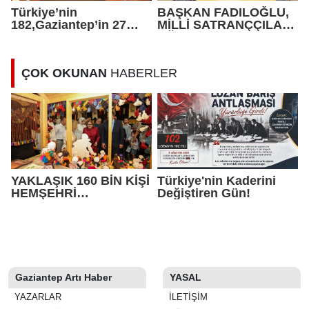
Türkiye’nin
BAŞKAN FADILOĞLU,
182,Gaziantep’in 27
MİLLİ SATRANÇÇILARI
Markası Dubai Gulfood
AĞIRLADI
2022’de
ÇOK OKUNAN
HABERLER
YAKLAŞIK 160 BİN KİŞİ
Türkiye'nin Kaderini
HEMŞEHRİ
Değiştiren Gün!
DERNEKLERİ
FESTİVALİ’NDE
BULUŞTU
Gaziantep Artı Haber
YASAL
YAZARLAR
İLETIŞIM