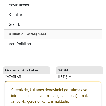
Yayın İlkeleri
Kurallar
Gizlilik
Kullanıcı Sözleşmesi
Veri Politikası
Gaziantep Artı Haber
YASAL
YAZARLAR
İLETIŞIM
SON DAKİKA
KÜNYE
VİDEOLAR
YAYIN İLKELERI
Sitemizde, kullanıcı deneyimini geliştirmek ve
ANKETLER
KURALLAR
internet sitesinin verimli çalışmasını sağlamak
FİRMA REHBERİ
GIZLILIK
amacıyla çerezler kullanılmaktadır.