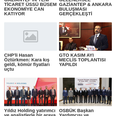
TİCARET ÜSSÜ BÜSEM
GAZİANTEP & ANKARA
EKONOMİYE CAN
BULUŞMASI
KATIYOR
GERÇEKLEŞTİ
CHP'li Hasan
GTO KASIM AYI
Öztürkmen: Kara kış
MECLİS TOPLANTISI
geldi, kömür fiyatları
YAPILDI
uçtu
Yıldız Holding yatırımcı
OSBÜK Başkan
ve analistlerle bir araya
Yardımcısı ve