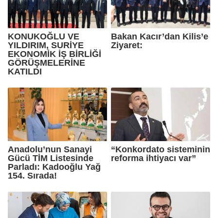
KONUKOĞLU VE
Bakan Kacır’dan Kilis’e
YILDIRIM, SURİYE
Ziyaret:
EKONOMİK İŞ BİRLİĞİ
GÖRÜŞMELERİNE
KATILDI
Anadolu’nun Sanayi
“Konkordato sisteminin
Gücü TİM Listesinde
reforma ihtiyacı var”
Parladı: Kadooğlu Yağ
154. Sırada!