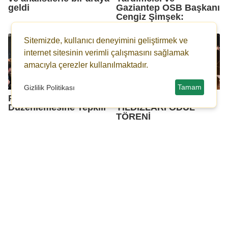
geldi
Gaziantep OSB Başkanı
Cengiz Şimşek:
Sitemizde, kullanıcı deneyimini geliştirmek ve
internet sitesinin verimli çalışmasını sağlamak
amacıyla çerezler kullanılmaktadır.
Tamam
Gizlilik Politikası
Plastik Sektörü Gümrük
GSO GAZİANTEP’İN
Düzenlemesine Tepkili
YILDIZLARI ÖDÜL
TÖRENİ
CHP MİLLETVEKİLİ
SANKO
MELİH MERİÇ
ÜNİVERSİTESİ’NDE
ULUSLARARASI
ÖĞRENCİ BİLİMLERİ