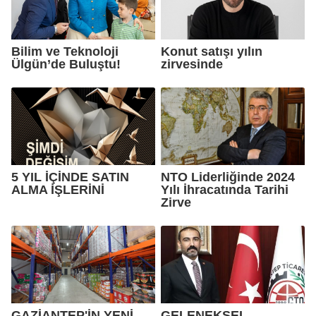
Bilim ve Teknoloji
Konut satışı yılın
Ülgün’de Buluştu!
zirvesinde
5 YIL İÇİNDE SATIN
NTO Liderliğinde 2024
ALMA İŞLERİNİ
Yılı İhracatında Tarihi
Zirve
GAZİANTEP'İN YENİ
GELENEKSEL