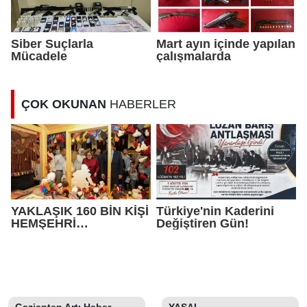
Siber Suçlarla
Mart ayın içinde yapılan
Mücadele
çalışmalarda
ÇOK OKUNAN
HABERLER
YAKLAŞIK 160 BİN KİŞİ
Türkiye'nin Kaderini
HEMŞEHRİ
Değiştiren Gün!
DERNEKLERİ
FESTİVALİ’NDE
BULUŞTU