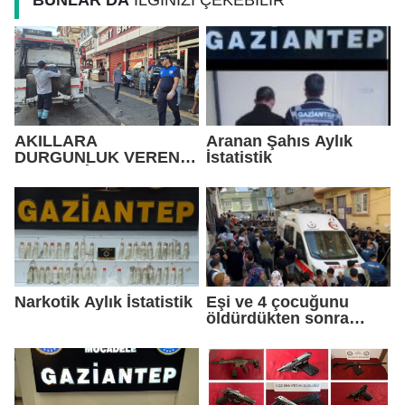
BUNLAR DA
İLGİNİZİ ÇEKEBİLİR
AKILLARA
Aranan Şahıs Aylık
DURGUNLUK VEREN
İstatistik
SAHTEKÂRLIK
Narkotik Aylık İstatistik
Eşi ve 4 çocuğunu
öldürdükten sonra
intihar etti