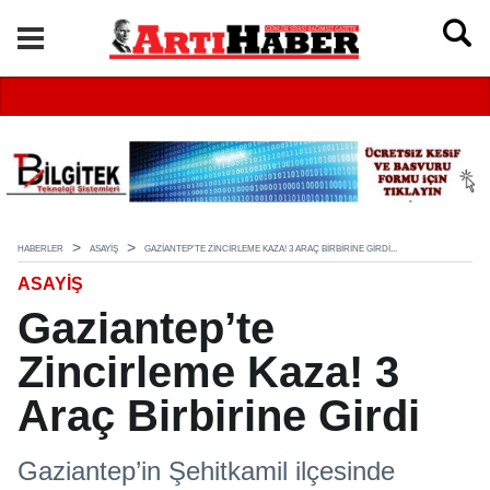
HABERLER
ASAYIŞ
GAZIANTEP’TE ZINCIRLEME KAZA! 3 ARAÇ BIRBIRINE GIRDI...
ASAYIŞ
Gaziantep’te
Zincirleme Kaza! 3
Araç Birbirine Girdi
Gaziantep’in Şehitkamil ilçesinde