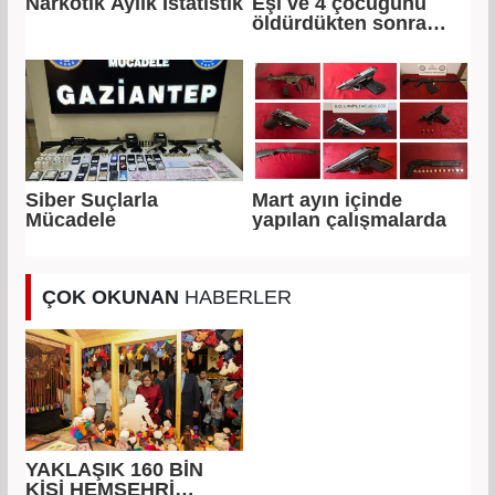
Narkotik Aylık İstatistik
Eşi ve 4 çocuğunu
öldürdükten sonra
intihar etti
Siber Suçlarla
Mart ayın içinde
Mücadele
yapılan çalışmalarda
ÇOK OKUNAN
HABERLER
YAKLAŞIK 160 BİN
KİŞİ HEMŞEHRİ