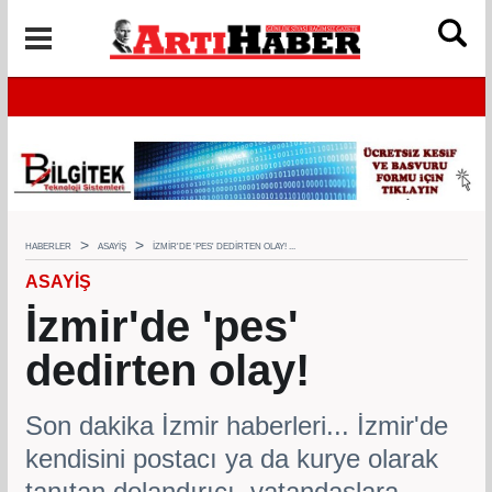
HABERLER
ASAYIŞ
İZMIR'DE 'PES' DEDIRTEN OLAY! ...
ASAYIŞ
İzmir'de 'pes'
dedirten olay!
Son dakika İzmir haberleri... İzmir'de
kendisini postacı ya da kurye olarak
tanıtan dolandırıcı, vatandaşlara