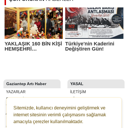
YAKLAŞIK 160 BİN KİŞİ
Türkiye'nin Kaderini
HEMŞEHRİ
Değiştiren Gün!
DERNEKLERİ
FESTİVALİ’NDE
BULUŞTU
Gaziantep Artı Haber
YASAL
YAZARLAR
İLETIŞIM
SON DAKİKA
KÜNYE
VİDEOLAR
YAYIN İLKELERI
Sitemizde, kullanıcı deneyimini geliştirmek ve
ANKETLER
KURALLAR
internet sitesinin verimli çalışmasını sağlamak
FİRMA REHBERİ
GIZLILIK
amacıyla çerezler kullanılmaktadır.
WİKİ
KULLANICI SÖZLEŞMESI