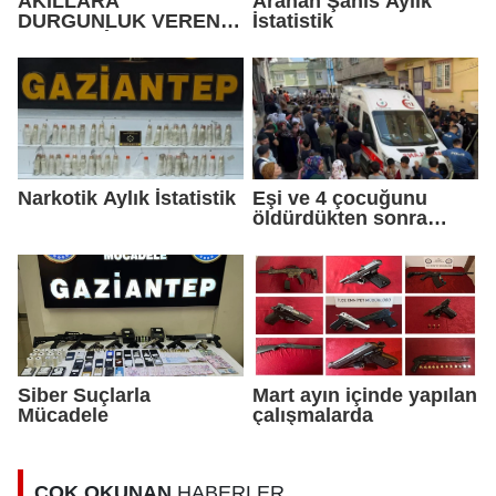
AKILLARA
Aranan Şahıs Aylık
DURGUNLUK VEREN
İstatistik
SAHTEKÂRLIK
Narkotik Aylık İstatistik
Eşi ve 4 çocuğunu
öldürdükten sonra
intihar etti
Siber Suçlarla
Mart ayın içinde yapılan
Mücadele
çalışmalarda
ÇOK OKUNAN
HABERLER