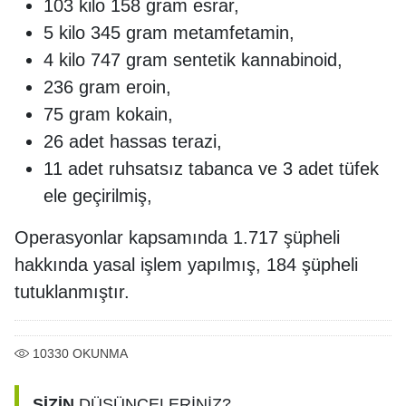
103 kilo 158 gram esrar,
5 kilo 345 gram metamfetamin,
4 kilo 747 gram sentetik kannabinoid,
236 gram eroin,
75 gram kokain,
26 adet hassas terazi,
11 adet ruhsatsız tabanca ve 3 adet tüfek
ele geçirilmiş,
Operasyonlar kapsamında 1.717 şüpheli
hakkında yasal işlem yapılmış, 184 şüpheli
tutuklanmıştır.
10330
OKUNMA
SİZİN
DÜŞÜNCELERİNİZ?