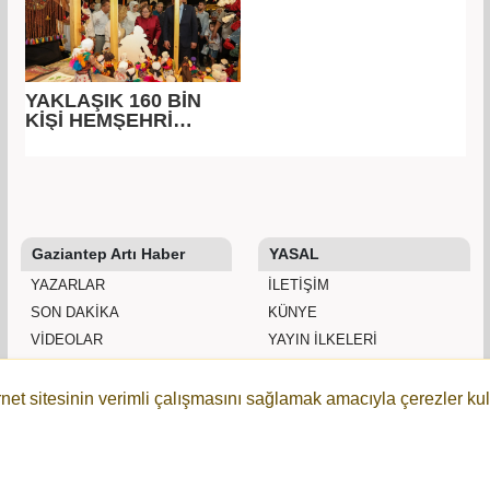
YAKLAŞIK 160 BİN
KİŞİ HEMŞEHRİ
DERNEKLERİ
FESTİVALİ’NDE
BULUŞTU
Gaziantep Artı Haber
YASAL
YAZARLAR
İLETIŞIM
SON DAKİKA
KÜNYE
VİDEOLAR
YAYIN İLKELERI
ANKETLER
KURALLAR
FİRMA REHBERİ
GIZLILIK
rnet sitesinin verimli çalışmasını sağlamak amacıyla çerezler kul
WİKİ
KULLANICI SÖZLEŞMESI
ŞEHİR REHBERİ
VERI POLITIKASI
GAZETELER