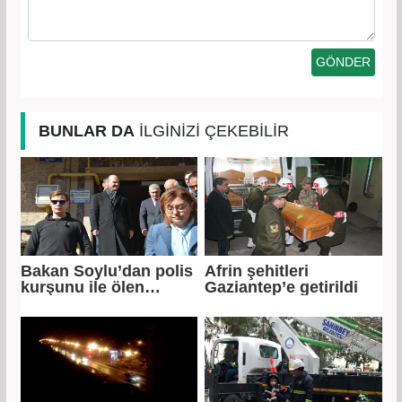
BUNLAR DA
İLGİNİZİ ÇEKEBİLİR
Bakan Soylu’dan polis
Afrin şehitleri
kurşunu ile ölen
Gaziantep’e getirildi
gencin ailesine ziyaret