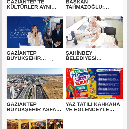
GAZİANTEP'TE
BAŞKAN
KÜLTÜRLER AYNI
TAHMAZOĞLU:
ÇATIDA BULUŞUYOR
"GENÇLERİMİZİN HER
ADIMINDA
YANLARINDAYIZ"
GAZİANTEP
ŞAHİNBEY
BÜYÜKŞEHİR
BELEDİYESİ
GEÇMİŞİ GELECEĞE
KADINLARI ÜRETİME
TAŞIYOR
KAZANDIRIYOR
GAZİANTEP
YAZ TATİLİ KAHKAHA
BÜYÜKŞEHİR ASFALT
VE EĞLENCEYLE
ÇALIŞMALARINA
GEÇECEK
ARALIKSIZ DEVAM
EDİYOR