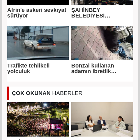
Afrin'e askeri sevkıyat
ŞAHİNBEY
sürüyor
BELEDİYESİ
EKİPLERİNDEN KEDİ
KURTARMA
OPERASYONU
Trafikte tehlikeli
Bonzai kullanan
yolculuk
adamın ibretlik
görüntüsü
ÇOK OKUNAN
HABERLER