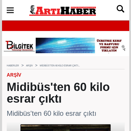
HABERLER
ARŞIV
MIDIBÜS'TEN 60 KILO ESRAR ÇIKTI...
ARŞIV
Midibüs'ten 60 kilo
esrar çıktı
Midibüs'ten 60 kilo esrar çıktı