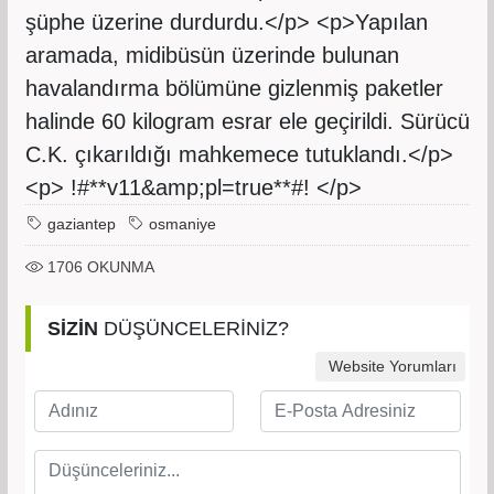
şüphe üzerine durdurdu.</p> <p>Yapılan
aramada, midibüsün üzerinde bulunan
havalandırma bölümüne gizlenmiş paketler
halinde 60 kilogram esrar ele geçirildi. Sürücü
C.K. çıkarıldığı mahkemece tutuklandı.</p>
<p> !#**v11&amp;pl=true**#! </p>
gaziantep
osmaniye
1706
OKUNMA
SİZİN
DÜŞÜNCELERİNİZ?
Website Yorumları