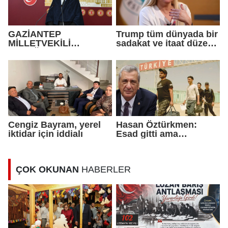
GAZİANTEP
Trump tüm dünyada bir
MİLLETVEKİLİ
sadakat ve itaat düzeni
ERTUĞRUL KAYA'DAN
kurmak istiyor!
BATTANİYELİ
PROTESTO
Cengiz Bayram, yerel
Hasan Öztürkmen:
iktidar için iddialı
Esad gitti ama
Suriyeliler gitmiyor
ÇOK OKUNAN
HABERLER