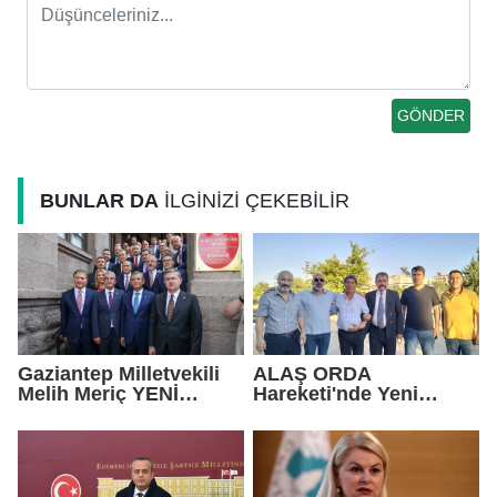
BUNLAR DA
İLGİNİZİ ÇEKEBİLİR
Gaziantep Milletvekili
ALAŞ ORDA
Melih Meriç YENİ
Hareketi'nde Yeni
Parti’ye Katıldı
Dönem: