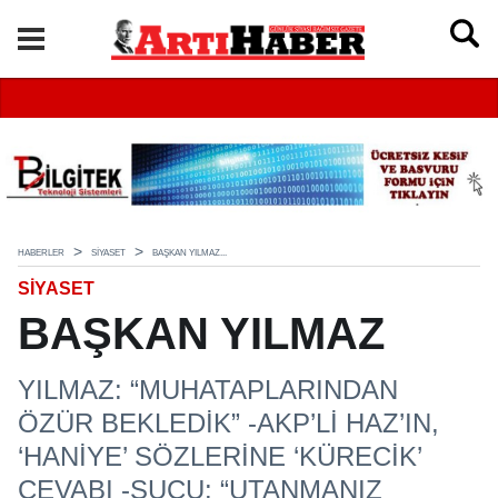
HABERLER
SIYASET
BAŞKAN YILMAZ...
SIYASET
BAŞKAN YILMAZ
YILMAZ: “MUHATAPLARINDAN
ÖZÜR BEKLEDİK” -AKP’Lİ HAZ’IN,
‘HANİYE’ SÖZLERİNE ‘KÜRECİK’
CEVABI -SUCU: “UTANMANIZ