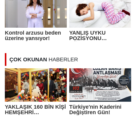
Kontrol arzusu beden
YANLIŞ UYKU
üzerine yansıyor!
POZİSYONU
AĞRILARA NEDEN
OLABİLİYOR !
ÇOK OKUNAN
HABERLER
YAKLAŞIK 160 BİN KİŞİ
Türkiye'nin Kaderini
HEMŞEHRİ
Değiştiren Gün!
DERNEKLERİ
FESTİVALİ’NDE
BULUŞTU