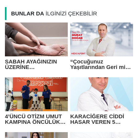
BUNLAR DA
İLGİNİZİ ÇEKEBİLİR
SABAH AYAĞINIZIN
“Çocuğunuz
ÜZERİNE
Yaşıtlarından Geri mi
BASAMIYORSANIZ
Kalıyor? Büyüme
DİKKAT !
Geriliğine Dikkat!”
4’ÜNCÜ OTİZM UMUT
KARACİĞERE CİDDİ
KAMPINA ÖNCÜLÜK
HASAR VEREN 5
ETTİ
HATA!