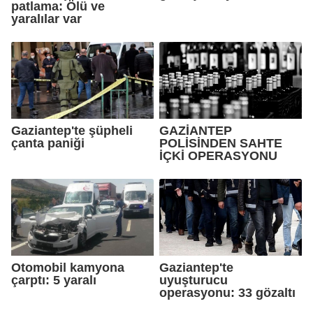
patlama: Ölü ve
yaralılar var
Gaziantep'te şüpheli
GAZİANTEP
çanta paniği
POLİSİNDEN SAHTE
İÇKİ OPERASYONU
Otomobil kamyona
Gaziantep'te
çarptı: 5 yaralı
uyuşturucu
operasyonu: 33 gözaltı