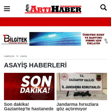
HABERLER
ASAYIŞ
ASAYIŞ HABERLERI
Son dakika!
Jandarma hırsızlara
Gaziantep'te hastanede
göz açtırmıyor