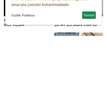
amacıyla çerezler kullanılmaktadır.
Tamam
Gizlilik Politikası
SALMAN ERDİNE'YE
DOKTORA YUMRUĞA
ACI VEDA
10 AY 25 GÜN HAPİS
Barış Pınarı Harekâtı
POLİS ŞÜPHELİLERE
bölgesinden acı haber:
GÖZ AÇTIRMIYOR
4 şehit!