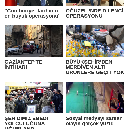
"Cumhuriyet tarihinin
OĞUZELİ’NDE DİLENCİ
en büyük operasyonu"
OPERASYONU
GAZİANTEP'TE
BÜYÜKŞEHİR’DEN,
İNTİHAR!
MERDİVEN ALTI
ÜRÜNLERE GEÇİT YOK
ŞEHİDİMİZ EBEDİ
Sosyal medyayı sarsan
YOLCULUĞUNA
olayın gerçek yüzü!
UĞURLANDI