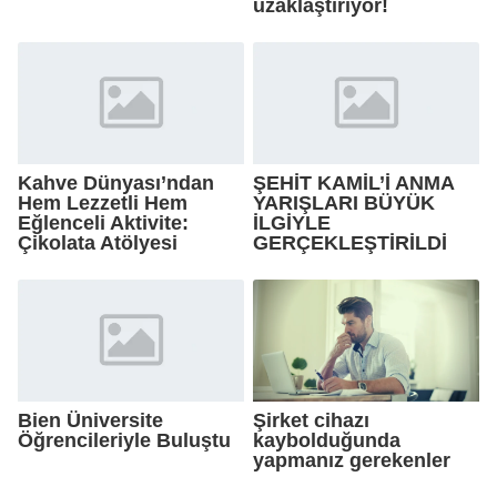
uzaklaştırıyor!
Kahve Dünyası’ndan
ŞEHİT KAMİL’İ ANMA
Hem Lezzetli Hem
YARIŞLARI BÜYÜK
Eğlenceli Aktivite:
İLGİYLE
Çikolata Atölyesi
GERÇEKLEŞTİRİLDİ
Bien Üniversite
Şirket cihazı
Öğrencileriyle Buluştu
kaybolduğunda
yapmanız gerekenler