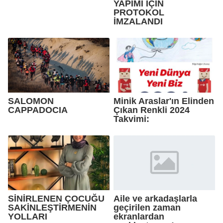
YAPIMI İÇİN
PROTOKOL
İMZALANDI
SALOMON
Minik Araslar'ın Elinden
CAPPADOCIA
Çıkan Renkli 2024
Takvimi:
SİNİRLENEN ÇOCUĞU
Aile ve arkadaşlarla
SAKİNLEŞTİRMENİN
geçirilen zaman
YOLLARI
ekranlardan