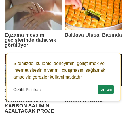
Egzama mevsim
Baklava Ulusal Basında
geçişlerinde daha sık
görülüyor
Sitemizde, kullanıcı deneyimini geliştirmek ve
internet sitesinin verimli çalışmasını sağlamak
amacıyla çerezler kullanılmaktadır.
Tamam
Gizlilik Politikası
ŞİŞECAM’DAN YAPAY
“MİLLİ UZAY
ZEKÂ
YOLCUMUZU
TEKNOLOJİSİYLE
UĞURLUYORUZ”
KARBON SALIMINI
AZALTACAK PROJE