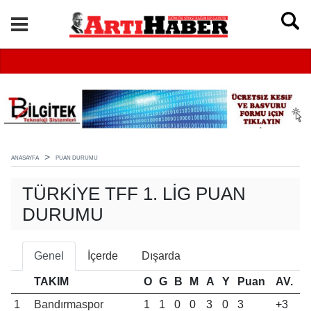
ANASAYFA
PUAN DURUMU
TÜRKIYE TFF 1. LIG PUAN
DURUMU
Genel
İçerde
Dışarda
TAKIM
O
G
B
M
A
Y
Puan
AV.
1
Bandırmaspor
1
1
0
0
3
0
3
+3