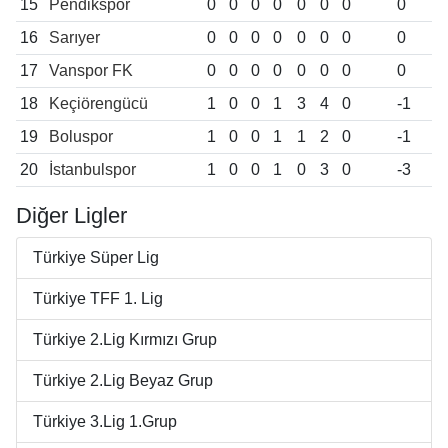
15
Pendikspor
0
0
0
0
0
0
0
0
16
Sarıyer
0
0
0
0
0
0
0
0
17
Vanspor FK
0
0
0
0
0
0
0
0
18
Keçiörengücü
1
0
0
1
3
4
0
-1
19
Boluspor
1
0
0
1
1
2
0
-1
20
İstanbulspor
1
0
0
1
0
3
0
-3
Diğer Ligler
Türkiye Süper Lig
Türkiye TFF 1. Lig
Türkiye 2.Lig Kırmızı Grup
Türkiye 2.Lig Beyaz Grup
Türkiye 3.Lig 1.Grup