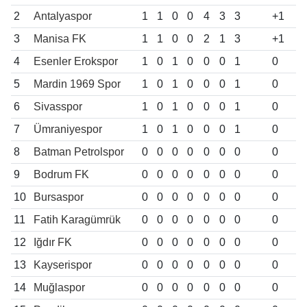
2
Antalyaspor
1
1
0
0
4
3
3
+1
3
Manisa FK
1
1
0
0
2
1
3
+1
4
Esenler Erokspor
1
0
1
0
0
0
1
0
5
Mardin 1969 Spor
1
0
1
0
0
0
1
0
6
Sivasspor
1
0
1
0
0
0
1
0
7
Ümraniyespor
1
0
1
0
0
0
1
0
8
Batman Petrolspor
0
0
0
0
0
0
0
0
9
Bodrum FK
0
0
0
0
0
0
0
0
10
Bursaspor
0
0
0
0
0
0
0
0
11
Fatih Karagümrük
0
0
0
0
0
0
0
0
12
Iğdır FK
0
0
0
0
0
0
0
0
13
Kayserispor
0
0
0
0
0
0
0
0
14
Muğlaspor
0
0
0
0
0
0
0
0