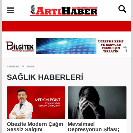
HABERLER
SAĞLIK
SAĞLIK HABERLERI
Obezite Modern Çağın
Mevsimsel
Sessiz Salgını
Depresyonun Şifası;