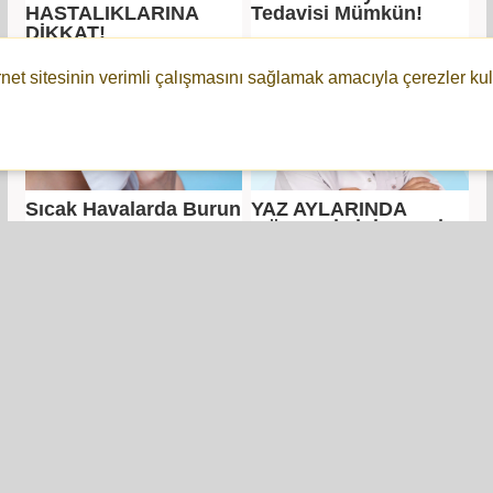
HASTALIKLARINA
Tedavisi Mümkün!
DİKKAT!
rnet sitesinin verimli çalışmasını sağlamak amacıyla çerezler kul
Sıcak Havalarda Burun
YAZ AYLARINDA
Kanamalarına Dikkat !
GÖZLERİMİZİ TEHDİT
EDEN 6 HASTALIK!
Çocuklarda bruksizm
Fizik tedavi
ciddi sorunlara neden
depresyonunuza iyi
olabilir!
gelir mi?