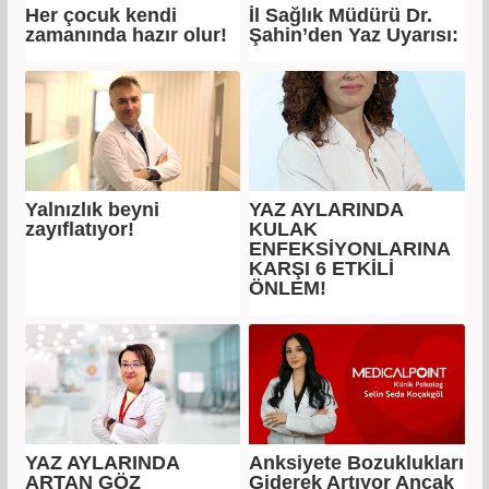
Her çocuk kendi
İl Sağlık Müdürü Dr.
zamanında hazır olur!
Şahin’den Yaz Uyarısı:
Yalnızlık beyni
YAZ AYLARINDA
zayıflatıyor!
KULAK
ENFEKSİYONLARINA
KARŞI 6 ETKİLİ
ÖNLEM!
YAZ AYLARINDA
Anksiyete Bozuklukları
ARTAN GÖZ
Giderek Artıyor Ancak