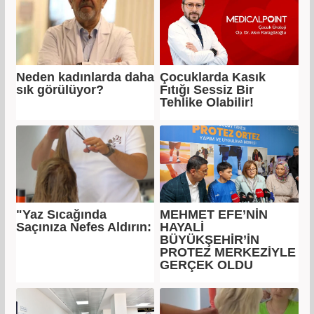
Neden kadınlarda daha
Çocuklarda Kasık
sık görülüyor?
Fıtığı Sessiz Bir
Tehlike Olabilir!
"Yaz Sıcağında
MEHMET EFE’NİN
Saçınıza Nefes Aldırın:
HAYALİ
BÜYÜKŞEHİR’İN
PROTEZ MERKEZİYLE
GERÇEK OLDU